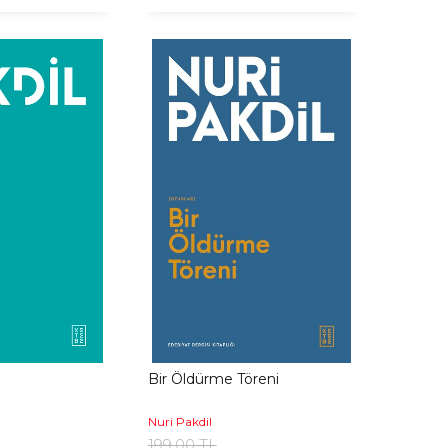
Bir Öldürme Töreni
Nuri Pakdil
199,00 TL