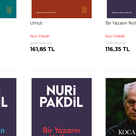
Umut
Bir Yazarın Notl
Nuri Pakdil
Nuri Pakdil
249,00 TL
179,00 TL
161,85 TL
116,35 TL