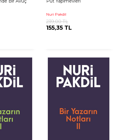
nde Bir Avuç
Put Yapımevleri
Nuri Pakdil
239,00 TL
155,35 TL