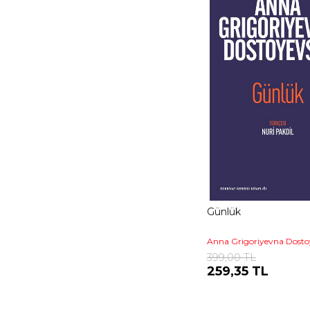
Eleştirel Bir Giriş
Ketebe Modern
Seyahatname
Aytmatov Kitaplığı
Hatırat
İslami İlimler
Türkçeyi Kuranlar
Kırk Soruda
Menâkıbnâme
Kültür Tarihi
Günlük
Anna Grigoriyevna Dosto
399,00 TL
259,35 TL