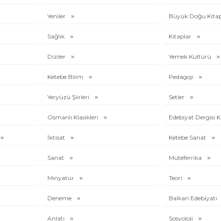
Yeniler
Büyük Doğu Kitap
Sağlık
Kitaplar
Diziler
Yemek Kültürü
Ketebe Bilim
Pedagoji
Yeryüzü Şiirleri
Setler
Osmanlı Klasikleri
Edebiyat Dergisi K
İktisat
Ketebe Sanat
Sanat
Müteferrika
Minyatür
Teori
Deneme
Balkan Edebiyatı
Anlatı
Sosyoloji