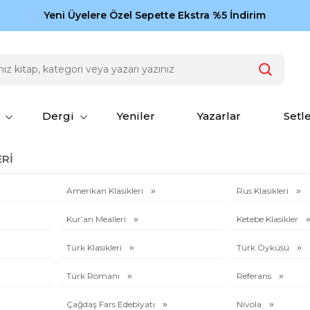
Zamansız eserler Ketebe'de: Cengiz Aytmatov
Yeni Üyelere Özel Sepette Ekstra %5 İndirim
150
Dergi
Yeniler
Yazarlar
Setl
RI
Amerikan Klasikleri
Rus Klasikleri
Kur’an Mealleri
Ketebe Klasikler
Türk Klasikleri
Türk Öyküsü
Türk Romanı
Referans
Çağdaş Fars Edebiyatı
Nivola