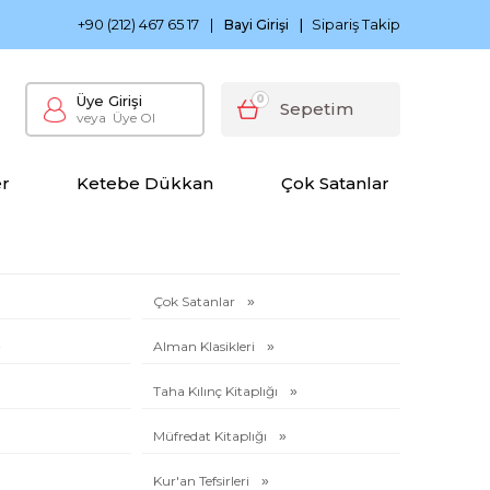
0 TL ve Üzeri Siparişlerinizde Kargo Bedava
Ketebe Çocu
+90 (212) 467 65 17
|
Sipariş Takip
Bayi Girişi
|
Üye Girişi
0
Sepetim
veya
Üye Ol
er
Ketebe Dükkan
Çok Satanlar
Çok Satanlar
Alman Klasikleri
Taha Kılınç Kitaplığı
Müfredat Kitaplığı
Kur'an Tefsirleri