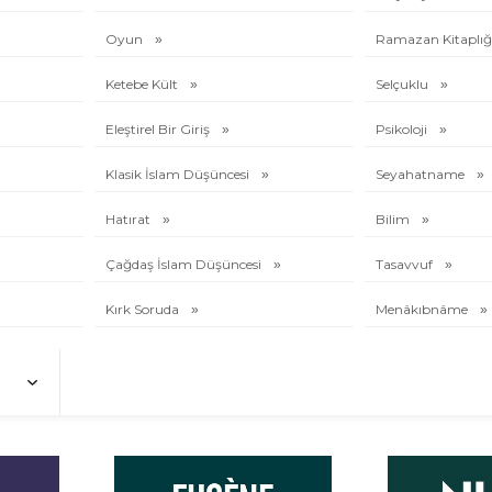
Oyun
Ramazan Kitaplığ
Ketebe Kült
Selçuklu
Eleştirel Bir Giriş
Psikoloji
Klasik İslam Düşüncesi
Seyahatname
Hatırat
Bilim
Çağdaş İslam Düşüncesi
Tasavvuf
Kırk Soruda
Menâkıbnâme