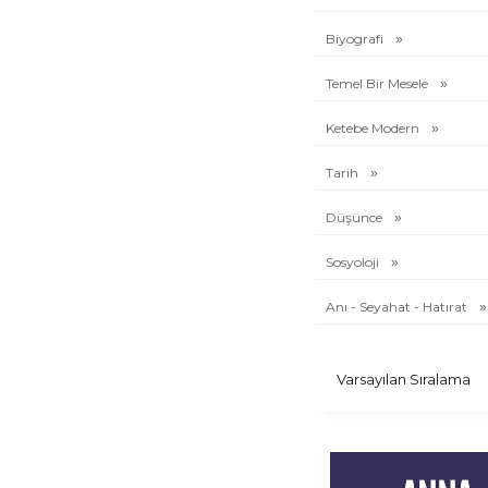
Ketebe Sanat
İktisat
Biyografi
Bibliotheka
Temel Bir Mesele
Keşif
Minyatür
Ketebe Modern
Müteferrika
İslam Düşüncesi
Tarih
Ketebe Eleştiri
Teori
Düşünce
Balkan Edebiyatı
Sosyoloji
Sosyoloji
Arkitekt
Anı - Seyahat - Hatırat
Kemal Tahir Kitaplığı
Pasaj
Mertol Tulum Kitaplığı
Ramazan Kitaplığı
Temel Bir Mesele
Selçuklu
Ketebe Kült