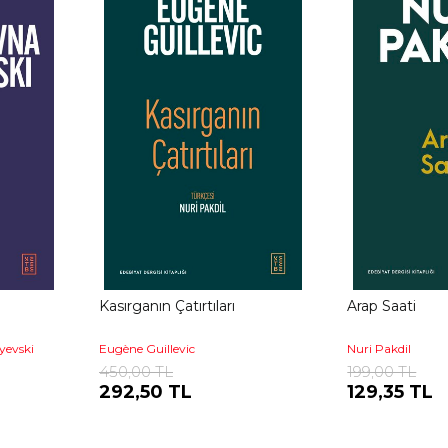
Kasırganın Çatırtıları
Arap Saati
yevski
Eugène Guillevic
Nuri Pakdil
450,00 TL
199,00 TL
292,50 TL
129,35 TL