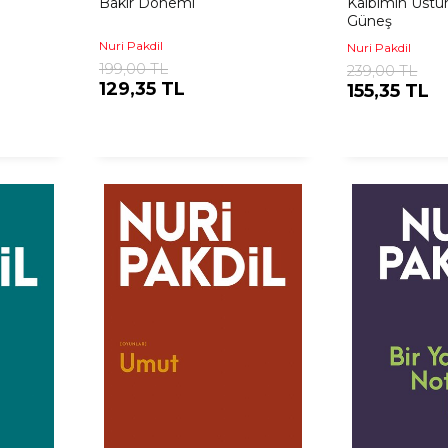
Bakır Dönemi
Kalbimin Üstü
Güneş
Nuri Pakdil
Nuri Pakdil
199,00 TL
239,00 TL
129,35 TL
155,35 TL