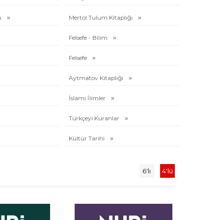
ı
Mertol Tulum Kitaplığı
Felsefe - Bilim
Felsefe
Aytmatov Kitaplığı
İslami İlimler
Türkçeyi Kuranlar
Kültür Tarihi
6'lı
4'lü