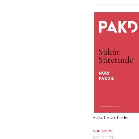
Sükût Sûretinde
Nuri Pakdil
239,00 TL