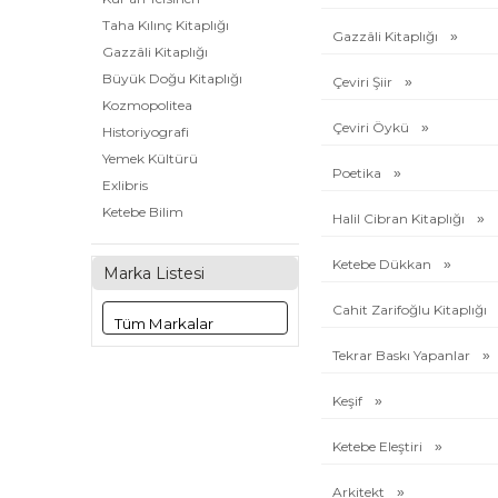
Taha Kılınç Kitaplığı
Gazzâli Kitaplığı
Gazzâli Kitaplığı
Büyük Doğu Kitaplığı
Çeviri Şiir
Kozmopolitea
Çeviri Öykü
Historiyografi
Yemek Kültürü
Poetika
Exlibris
Ketebe Bilim
Halil Cibran Kitaplığı
Poetika
Ketebe Dükkan
Pedagoji
Marka Listesi
Felsefe-Bilim
Cahit Zarifoğlu Kitaplığı
Yeryüzü Şiirleri
Halil Cibran Kitaplığı
Tekrar Baskı Yapanlar
Klasikler
Osmanlı Klasikleri
Keşif
Aliya Kitaplığı
Ketebe Eleştiri
Cahit Zarifoğlu Kitaplığı
Edebiyat Dergisi Kitaplığı
Arkitekt