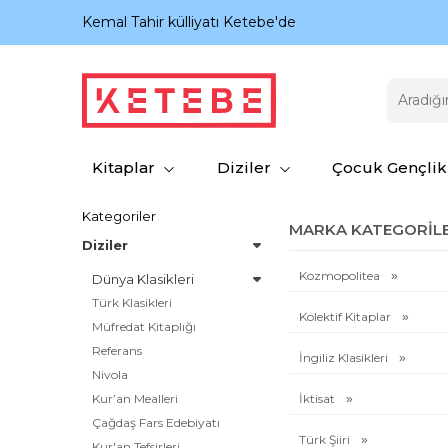
nıyor.
Kemal Tahir külliyatı Ketebe'de
Kitaplar
Diziler
Çocuk Gençlik
Kategoriler
MARKA KATEGORILE
Diziler
Kozmopolitea
Dünya Klasikleri
Türk Klasikleri
Kolektif Kitaplar
Müfredat Kitaplığı
Referans
İngiliz Klasikleri
Nivola
Kur’an Mealleri
İktisat
Çağdaş Fars Edebiyatı
Türk Şiiri
Kur'an Tefsirleri