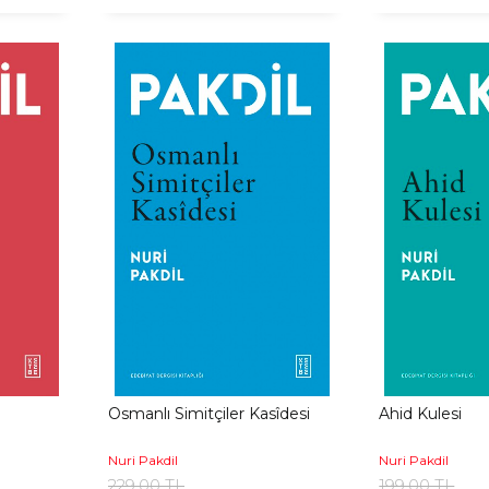
Osmanlı Simitçiler Kasîdesi
Ahid Kulesi
Nuri Pakdil
Nuri Pakdil
229,00 TL
199,00 TL