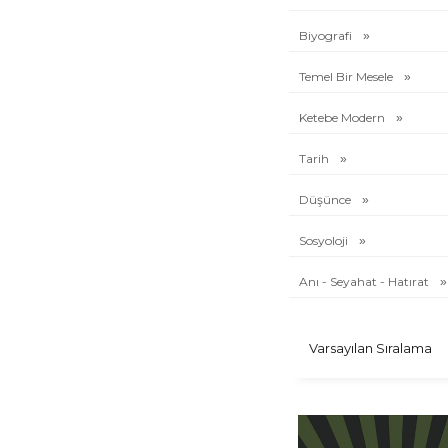
Ketebe Sanat
İktisat
Biyografi
Bibliotheka
Temel Bir Mesele
Keşif
Minyatür
Ketebe Modern
Müteferrika
İslam Düşüncesi
Tarih
Ketebe Eleştiri
Teori
Düşünce
Balkan Edebiyatı
Sosyoloji
Sosyoloji
Arkitekt
Anı - Seyahat - Hatırat
Kemal Tahir Kitaplığı
Pasaj
Mertol Tulum Kitaplığı
Ramazan Kitaplığı
Temel Bir Mesele
Selçuklu
Ketebe Kült