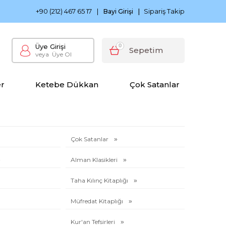
0 TL ve Üzeri Siparişlerinizde Kargo Bedava
Ketebe Çocu
+90 (212) 467 65 17
|
Sipariş Takip
Bayi Girişi
|
Üye Girişi
0
Sepetim
veya
Üye Ol
er
Ketebe Dükkan
Çok Satanlar
Çok Satanlar
Alman Klasikleri
Taha Kılınç Kitaplığı
Müfredat Kitaplığı
Kur'an Tefsirleri