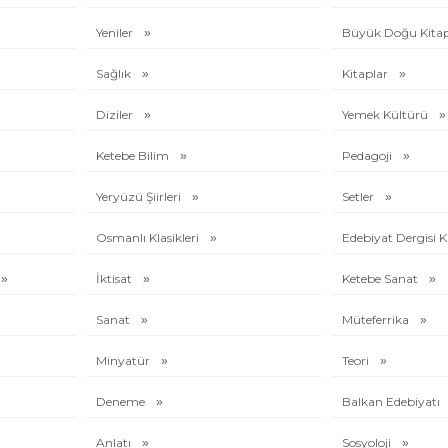
Yeniler
Büyük Doğu Kitap
Sağlık
Kitaplar
Diziler
Yemek Kültürü
Ketebe Bilim
Pedagoji
Yeryüzü Şiirleri
Setler
Osmanlı Klasikleri
Edebiyat Dergisi K
İktisat
Ketebe Sanat
Sanat
Müteferrika
Minyatür
Teori
Deneme
Balkan Edebiyatı
Anlatı
Sosyoloji