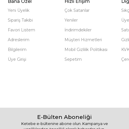
Bana Özel
Hızlı Erişim
Diğ
Yeni Üyelik
Çok Satanlar
Sık
Sipariş Takibi
Yeniler
Üye
Favori Listem
İndirimdekiler
Sat
Adreslerim
Müşteri Hizmetleri
Gizl
Bilgilerim
Mobil Gizlilik Politikası
KV
Üye Girişi
Sepetim
Çere
E-Bülten Aboneliği
Ketebe e-bültenine abone olun. Kampanya ve
yeniliklerden öncelikli olarak haberdar olun.