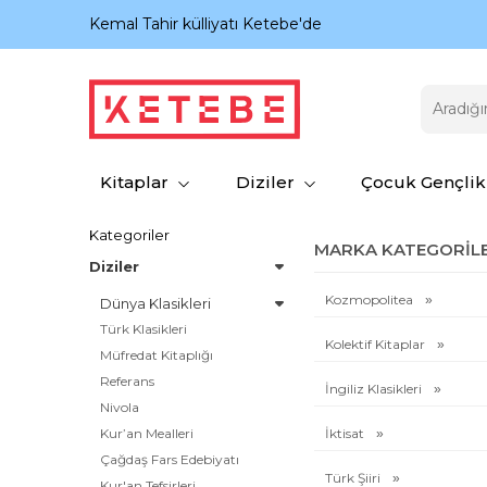
nıyor.
Kemal Tahir külliyatı Ketebe'de
Kitaplar
Diziler
Çocuk Gençlik
Kategoriler
MARKA KATEGORILE
Diziler
Kozmopolitea
Dünya Klasikleri
Türk Klasikleri
Kolektif Kitaplar
Müfredat Kitaplığı
Referans
İngiliz Klasikleri
Nivola
Kur’an Mealleri
İktisat
Çağdaş Fars Edebiyatı
Türk Şiiri
Kur'an Tefsirleri