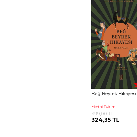
Eleştirel Bir Giriş
Ketebe Modern
Seyahatname
Aytmatov Kitaplığı
Hatırat
İslami İlimler
Türkçeyi Kuranlar
Kırk Soruda
Menâkıbnâme
Kültür Tarihi
Beğ Beyrek Hikâyesi
Mertol Tulum
499,00 TL
324,35 TL