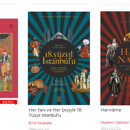
Her Yanı ve Her Şeyiyle 18.
Har-nâme
Yüzyıl İstanbul’u
Hüsâm-ı Sahrâvî
Emir Mustafa
799,00 TL
789,00 TL