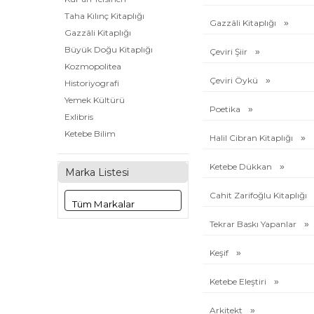
Taha Kılınç Kitaplığı
Gazzâli Kitaplığı
Gazzâli Kitaplığı
Büyük Doğu Kitaplığı
Çeviri Şiir
Kozmopolitea
Çeviri Öykü
Historiyografi
Yemek Kültürü
Poetika
Exlibris
Ketebe Bilim
Halil Cibran Kitaplığı
Poetika
Ketebe Dükkan
Pedagoji
Marka Listesi
Felsefe-Bilim
Cahit Zarifoğlu Kitaplığı
Yeryüzü Şiirleri
Halil Cibran Kitaplığı
Tekrar Baskı Yapanlar
Klasikler
Osmanlı Klasikleri
Keşif
Aliya Kitaplığı
Ketebe Eleştiri
Cahit Zarifoğlu Kitaplığı
Edebiyat Dergisi Kitaplığı
Arkitekt