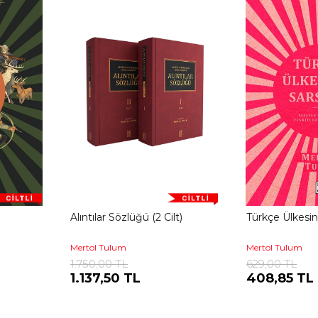
Alıntılar Sözlüğü (2 Cilt)
Türkçe Ülkesin
Mertol Tulum
Mertol Tulum
1.750,00 TL
629,00 TL
1.137,50 TL
408,85 TL