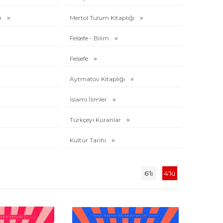
ı
Mertol Tulum Kitaplığı
Felsefe - Bilim
Felsefe
Aytmatov Kitaplığı
İslami İlimler
Türkçeyi Kuranlar
Kültür Tarihi
6'lı
4'lü