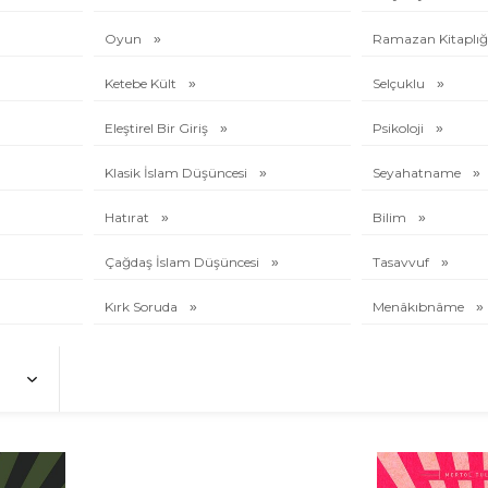
Oyun
Ramazan Kitaplığ
Ketebe Kült
Selçuklu
Eleştirel Bir Giriş
Psikoloji
Klasik İslam Düşüncesi
Seyahatname
Hatırat
Bilim
Çağdaş İslam Düşüncesi
Tasavvuf
Kırk Soruda
Menâkıbnâme