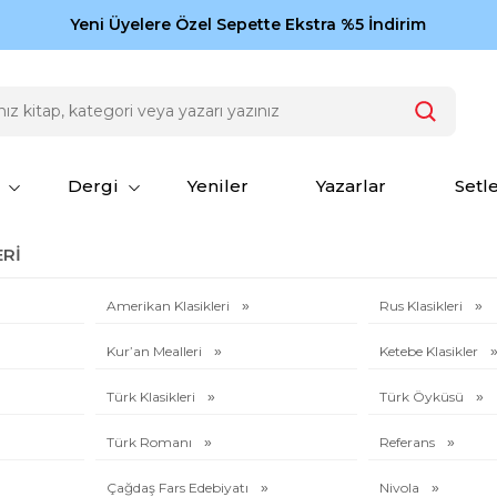
Zamansız eserler Ketebe'de: Cengiz Aytmatov
Yeni Üyelere Özel Sepette Ekstra %5 İndirim
150
Dergi
Yeniler
Yazarlar
Setl
RI
Amerikan Klasikleri
Rus Klasikleri
Kur’an Mealleri
Ketebe Klasikler
Türk Klasikleri
Türk Öyküsü
Türk Romanı
Referans
Çağdaş Fars Edebiyatı
Nivola