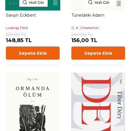
Hızlı Gör
Hızlı Gör
Sarışın Eckbert
Tüneldeki Adam
Ludwig Tieck
G. K. Chesterton
229,00 TL
240,00 TL
148,85 TL
156,00 TL
Sepete Ekle
Sepete Ekle