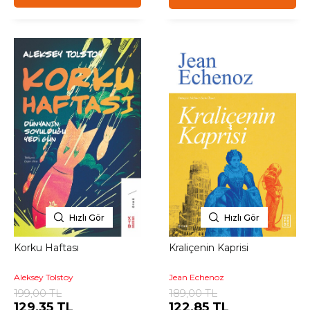
Hızlı Gör
Hızlı Gör
Korku Haftası
Kraliçenin Kaprisi
Aleksey Tolstoy
Jean Echenoz
199,00 TL
189,00 TL
129,35 TL
122,85 TL