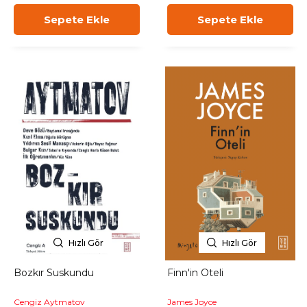
Sepete Ekle
Sepete Ekle
Hızlı Gör
Hızlı Gör
Bozkır Suskundu
Finn'in Oteli
Cengiz Aytmatov
James Joyce