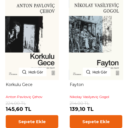
Hızlı Gör
Hızlı Gör
Korkulu Gece
Fayton
Anton Pavloviç Çehov
Nikolay Vasilyeviç Gogol
224,00 TL
214,00 TL
145,60 TL
139,10 TL
Sepete Ekle
Sepete Ekle