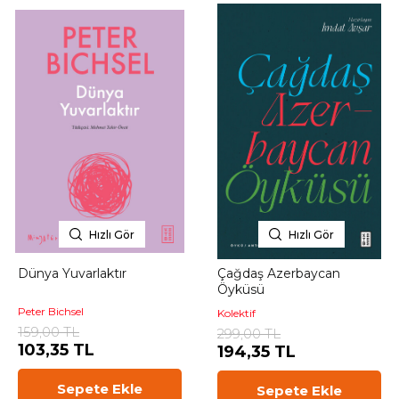
Hızlı Gör
Hızlı Gör
Dünya Yuvarlaktır
Çağdaş Azerbaycan
Öyküsü
Peter Bichsel
Kolektif
159,00 TL
299,00 TL
103,35 TL
194,35 TL
Sepete Ekle
Sepete Ekle