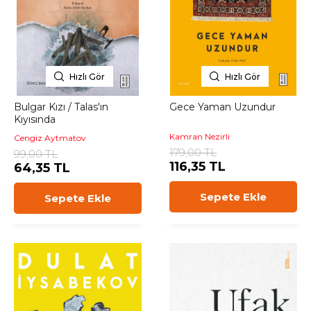
Hızlı Gör
Hızlı Gör
Bulgar Kızı / Talas'ın
Gece Yaman Uzundur
Kıyısında
Kamran Nezirli
Cengiz Aytmatov
179,00 TL
99,00 TL
116,35 TL
64,35 TL
Sepete Ekle
Sepete Ekle