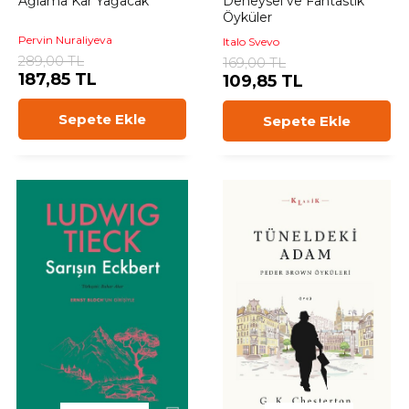
Ağlama Kar Yağacak
Deneysel ve Fantastik
Öyküler
Pervin Nuraliyeva
Italo Svevo
289,00 TL
169,00 TL
187,85 TL
109,85 TL
Sepete Ekle
Sepete Ekle