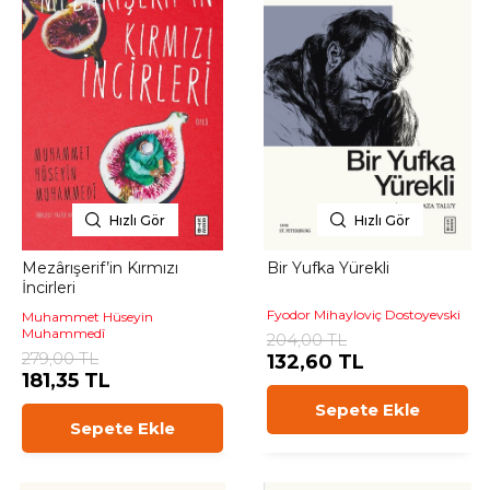
Hızlı Gör
Hızlı Gör
Mezârışerif’in Kırmızı
Bir Yufka Yürekli
İncirleri
Fyodor Mihayloviç Dostoyevski
Muhammet Hüseyin
Muhammedî
204,00 TL
279,00 TL
132,60 TL
181,35 TL
Sepete Ekle
Sepete Ekle