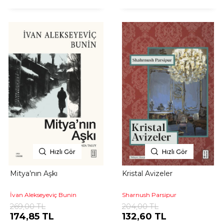
Hızlı Gör
Hızlı Gör
Mitya’nın Aşkı
Kristal Avizeler
İvan Alekseyeviç Bunin
Sharnush Parsipur
269,00 TL
204,00 TL
174,85 TL
132,60 TL