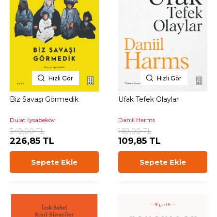
Hızlı Gör
Hızlı Gör
Biz Savaşı Görmedik
Ufak Tefek Olaylar
Dulat İysabekov
Daniil Harms
349,00 TL
169,00 TL
226,85 TL
109,85 TL
Sepete Ekle
Sepete Ekle