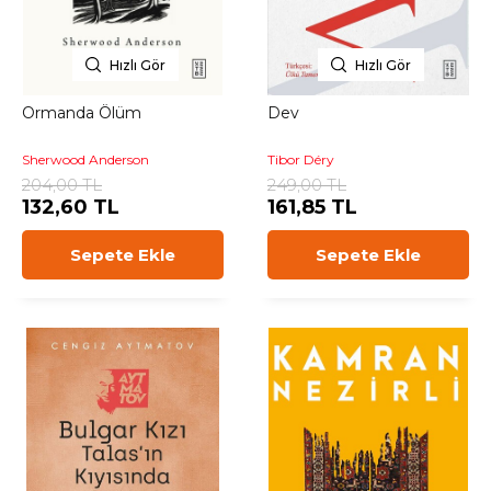
Hızlı Gör
Hızlı Gör
Ormanda Ölüm
Dev
Sherwood Anderson
Tibor Déry
204,00 TL
249,00 TL
132,60 TL
161,85 TL
Sepete Ekle
Sepete Ekle