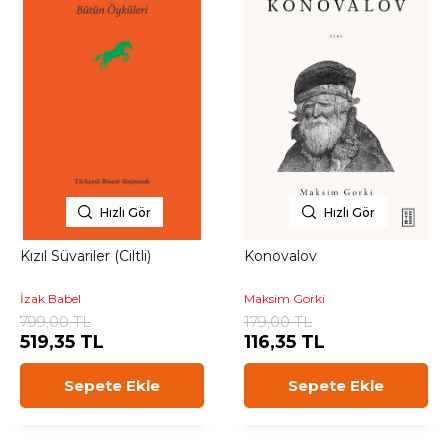
Hızlı Gör
Hızlı Gör
Kızıl Süvariler (Ciltli)
Konovalov
İzak Babel
Maksim Gorki
799,00 TL
179,00 TL
519,35 TL
116,35 TL
Sepete Ekle
Sepete Ekle