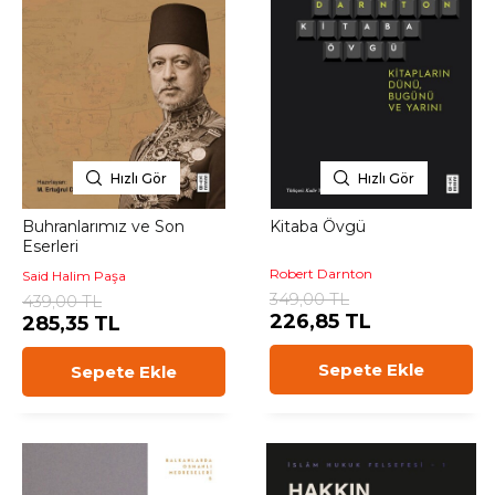
Hızlı Gör
Hızlı Gör
Buhranlarımız ve Son
Kitaba Övgü
Eserleri
Robert Darnton
Said Halim Paşa
349,00 TL
439,00 TL
226,85 TL
285,35 TL
Sepete Ekle
Sepete Ekle