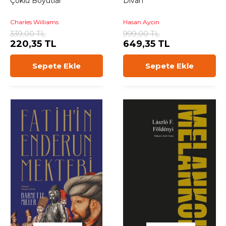
Çoklu Boyutlar
Divan
Charles Williams
Hasan Aycın
339,00 TL
999,00 TL
220,35 TL
649,35 TL
Sepete Ekle
Sepete Ekle