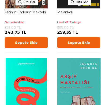
Hızlı Gör
Hızlı Gör
Fatih’in Enderun Mektebi
Melankoli
Barnette Miller
László F. Földényi
375,00 TL
399,00 TL
243,75 TL
259,35 TL
Sepete Ekle
Sepete Ekle