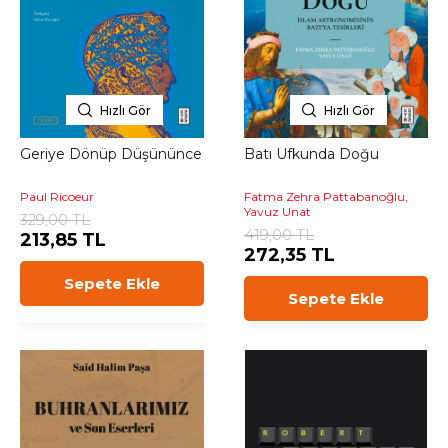
Hızlı Gör
Hızlı Gör
Geriye Dönüp Düşününce
Batı Ufkunda Doğu
Paul Ricoeur
Fatma Zehra Pattabanoğlu,
Yavuz Unat
329,00 TL
419,00 TL
213,85 TL
272,35 TL
Sepete Ekle
Sepete Ekle