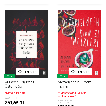
Hızlı Gör
Hızlı Gör
Yeni
Yeni
Kur’an’ın Erişilmez
Mezârışerif’in Kırmızı
Üstünlüğü
İncirleri
Numan Konaklı
Muhammet Hüseyin
Muhammedî
449,00 TL
279,00 TL
291,85 TL