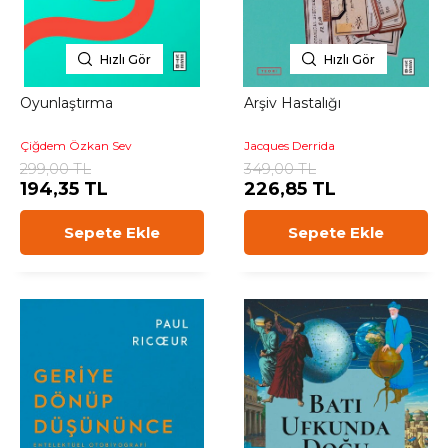
Hızlı Gör
Hızlı Gör
Oyunlaştırma
Arşiv Hastalığı
Çiğdem Özkan Sev
Jacques Derrida
299,00 TL
349,00 TL
194,35 TL
226,85 TL
Sepete Ekle
Sepete Ekle