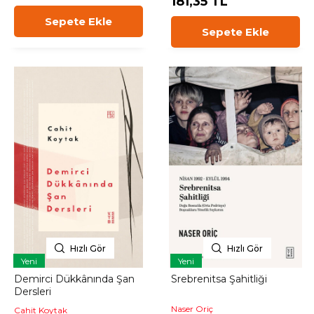
181,35 TL
Sepete Ekle
Sepete Ekle
Hızlı Gör
Hızlı Gör
Yeni
Yeni
Demirci Dükkânında Şan
Srebrenitsa Şahitliği
Dersleri
Naser Oriç
Cahit Koytak