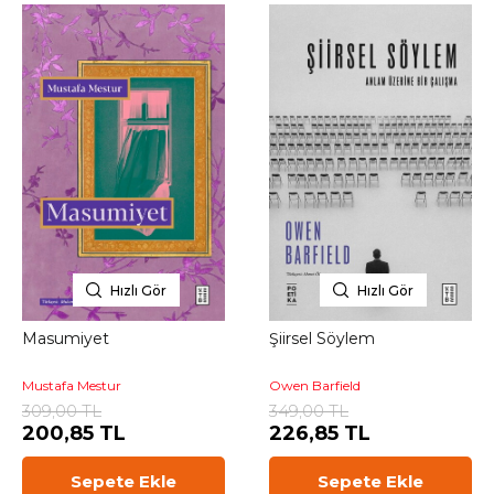
Hızlı Gör
Hızlı Gör
Masumiyet
Şiirsel Söylem
Mustafa Mestur
Owen Barfield
309,00 TL
349,00 TL
200,85 TL
226,85 TL
Sepete Ekle
Sepete Ekle