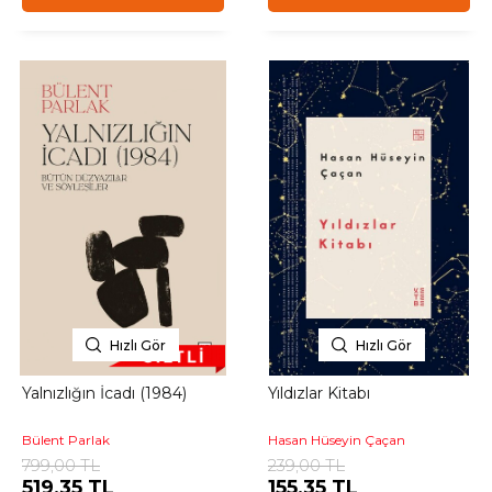
Hızlı Gör
Hızlı Gör
Yalnızlığın İcadı (1984)
Yıldızlar Kitabı
Bülent Parlak
Hasan Hüseyin Çaçan
799,00 TL
239,00 TL
519,35 TL
155,35 TL