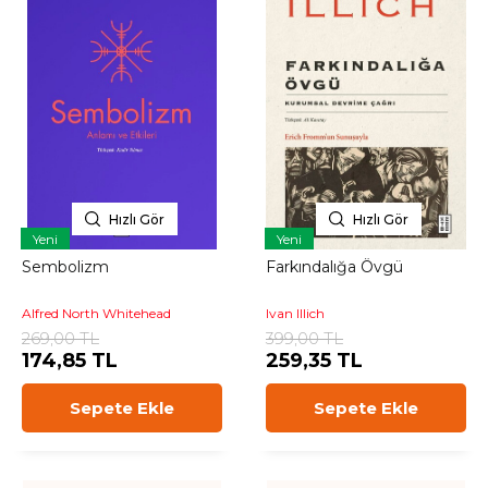
Hızlı Gör
Hızlı Gör
Yeni
Yeni
Sembolizm
Farkındalığa Övgü
Alfred North Whitehead
Ivan Illich
269,00 TL
399,00 TL
174,85 TL
259,35 TL
Sepete Ekle
Sepete Ekle