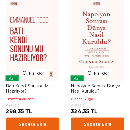
Hızlı Gör
Hızlı Gör
Yeni
Yeni
Batı Kendi Sonunu Mu
Napolyon Sonrası Dünya
Hazırlıyor?
Nasıl Kuruldu?
Emmanuel Todd
Glenda Sluga
459,00 TL
499,00 TL
298,35 TL
324,35 TL
Sepete Ekle
Sepete Ekle