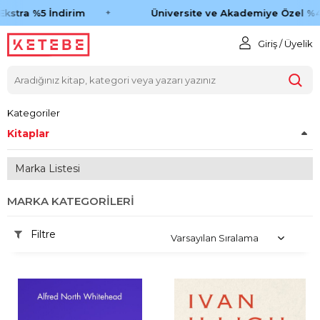
stra %5 İndirim
Üniversite ve Akademiye Özel %45 
Giriş / Üyelik
Kategoriler
Kitaplar
Marka Listesi
MARKA KATEGORILERI
Filtre