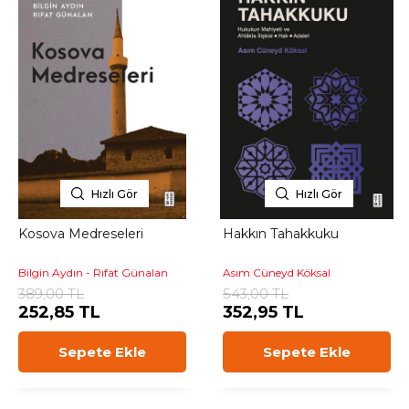
Hızlı Gör
Hızlı Gör
Kosova Medreseleri
Hakkın Tahakkuku
Bilgin Aydın - Rıfat Günalan
Asım Cüneyd Köksal
389,00 TL
543,00 TL
252,85 TL
352,95 TL
Sepete Ekle
Sepete Ekle