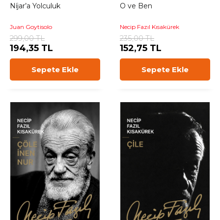
Níjar’a Yolculuk
O ve Ben
Juan Goytisolo
Necip Fazıl Kısakürek
299,00 TL
235,00 TL
194,35 TL
152,75 TL
Sepete Ekle
Sepete Ekle