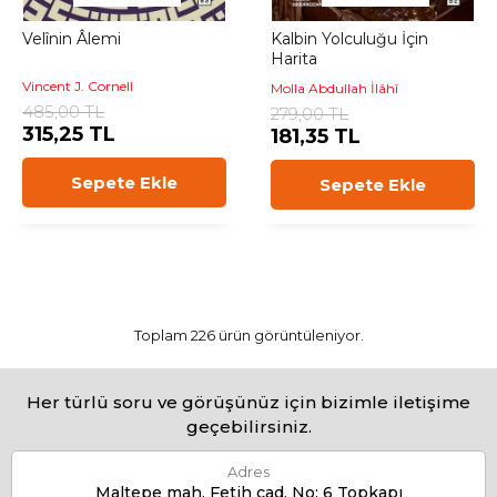
Velînin Âlemi
Kalbin Yolculuğu İçin
Harita
Vincent J. Cornell
Molla Abdullah İlâhî
485,00 TL
279,00 TL
315,25 TL
181,35 TL
Sepete Ekle
Sepete Ekle
Toplam 226 ürün görüntüleniyor.
Her türlü soru ve görüşünüz için bizimle iletişime
geçebilirsiniz.
Adres
Maltepe mah. Fetih cad. No: 6 Topkapı