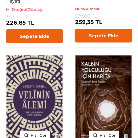
Hayatı
Nuha Alshaar
M. Ertuğrul Düzdağ
399,00 TL
349,00 TL
259,35 TL
226,85 TL
Sepete Ekle
Sepete Ekle
Hızlı Gör
Hızlı Gör