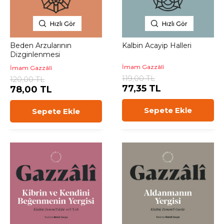
Hızlı Gör
Hızlı Gör
Beden Arzularının
Kalbin Acayip Halleri
Dizginlenmesi
İmam Gazzâlî
İmam Gazzâlî
119,00 TL
120,00 TL
77,35 TL
78,00 TL
Sepete Ekle
Sepete Ekle