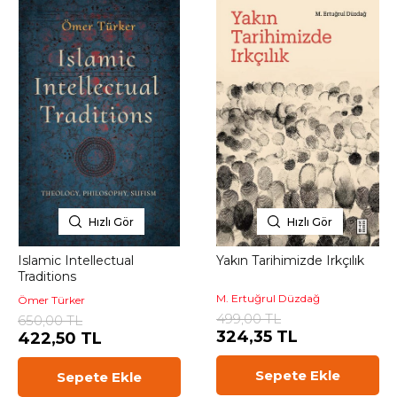
Hızlı Gör
Hızlı Gör
Islamic Intellectual
Yakın Tarihimizde Irkçılık
Traditions
M. Ertuğrul Düzdağ
Ömer Türker
499,00 TL
650,00 TL
324,35 TL
422,50 TL
Sepete Ekle
Sepete Ekle