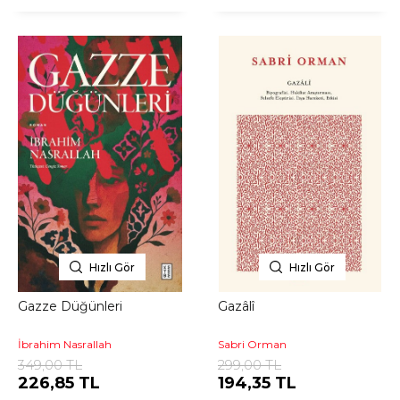
Hızlı Gör
Hızlı Gör
Gazze Düğünleri
Gazâlî
İbrahim Nasrallah
Sabri Orman
349,00 TL
299,00 TL
226,85 TL
194,35 TL