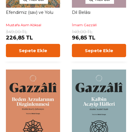
Efendimiz (sav) ve Yolu
Dil Belâsı
Mustafa Asım Köksal
İmam Gazzâlî
349,00 TL
149,00 TL
226,85 TL
96,85 TL
Sepete Ekle
Sepete Ekle