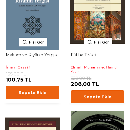
Hızlı Gör
Hızlı Gör
Makam ve Riyânın Yergisi
Fâtiha Tefsiri
İmam Gazzâlî
Elmalılı Muhammed Hamdi
Yazır
155,00 TL
320,00 TL
100,75 TL
208,00 TL
Sepete Ekle
Sepete Ekle