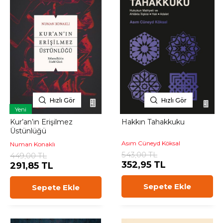
Hızlı Gör
Hızlı Gör
Yeni
Kur’an’ın Erişilmez
Hakkın Tahakkuku
Üstünlüğü
Asım Cüneyd Köksal
Numan Konaklı
543,00 TL
449,00 TL
352,95 TL
291,85 TL
Sepete Ekle
Sepete Ekle