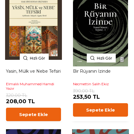
Hızlı Gör
Hızlı Gör
Yasin, Mülk ve Nebe Tefsiri
Bir Rüyanın İzinde
Elmalılı Muhammed Hamdi
Necmettin Salih Ekiz
Yazır
390,00 TL
320,00 TL
253,50 TL
208,00 TL
Sepete Ekle
Sepete Ekle