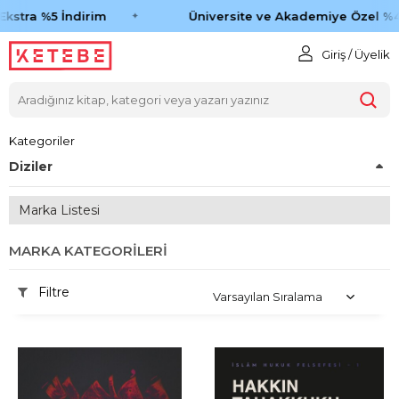
tra %5 İndirim
Üniversite ve Akademiye Özel %45 İ
Giriş / Üyelik
Kategoriler
Diziler
Marka Listesi
MARKA KATEGORILERI
Filtre