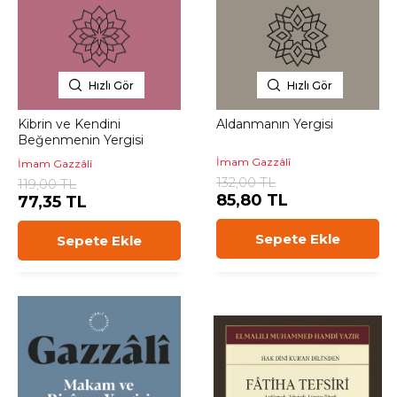
Hızlı Gör
Hızlı Gör
Kibrin ve Kendini
Aldanmanın Yergisi
Beğenmenin Yergisi
İmam Gazzâlî
İmam Gazzâlî
132,00 TL
119,00 TL
85,80 TL
77,35 TL
Sepete Ekle
Sepete Ekle