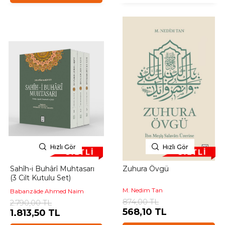
Hızlı Gör
Hızlı Gör
Sahîh-i Buhârî Muhtasarı
Zuhura Övgü
(3 Cilt Kutulu Set)
M. Nedim Tan
Babanzâde Ahmed Naim
874,00 TL
2.790,00 TL
568,10 TL
1.813,50 TL