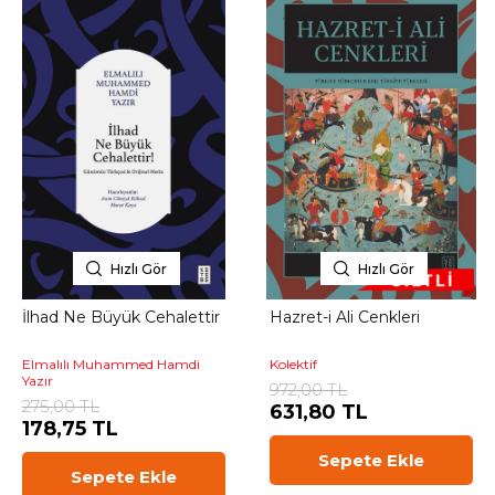
Hızlı Gör
Hızlı Gör
İlhad Ne Büyük Cehalettir
Hazret-i Ali Cenkleri
Elmalılı Muhammed Hamdi
Kolektif
Yazır
972,00 TL
275,00 TL
631,80 TL
178,75 TL
Sepete Ekle
Sepete Ekle