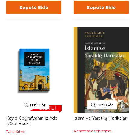
Sepete Ekle
Sepete Ekle
Hızlı Gör
Hızlı Gör
Kayıp Coğrafyanın İzinde
İslam ve Yaratılış Harikaları
(Özel Baskı)
Annemarie Schimmel
Taha Kılınç