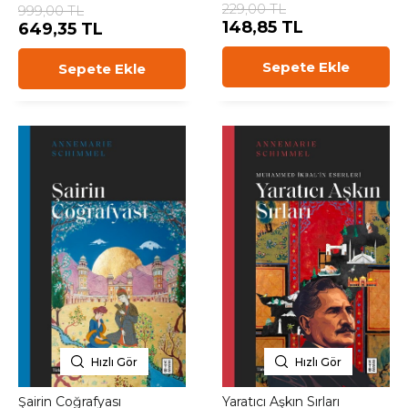
229,00 TL
999,00 TL
148,85 TL
649,35 TL
Sepete Ekle
Sepete Ekle
Hızlı Gör
Hızlı Gör
Şairin Coğrafyası
Yaratıcı Aşkın Sırları