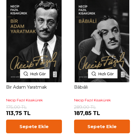
Hızlı Gör
Hızlı Gör
Bir Adam Yaratmak
Bâbıâli
Necip Fazıl Kısakürek
Necip Fazıl Kısakürek
175,00 TL
289,00 TL
113,75 TL
187,85 TL
Sepete Ekle
Sepete Ekle