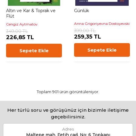
Altın ve Kar & Toprak ve
Günlük
Flüt
Anna Grigoriyevna Dostoyevski
Cengiz Aytmatov
399,00 TL
349,00 TL
259,35 TL
226,85 TL
Sepete Ekle
Sepete Ekle
Toplam 901 ürün görüntüleniyor.
Her türlü soru ve görüşünüz için bizimle iletişime
geçebilirsiniz.
Adres
Maltepe mah. Fetih cad. No: 6 Topkapı