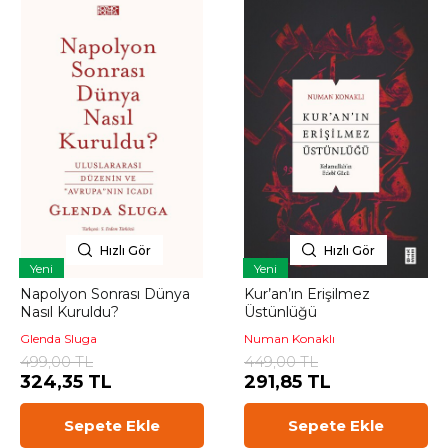
Hızlı Gör
Hızlı Gör
Yeni
Yeni
Napolyon Sonrası Dünya
Kur’an’ın Erişilmez
Nasıl Kuruldu?
Üstünlüğü
Glenda Sluga
Numan Konaklı
499,00 TL
449,00 TL
324,35 TL
291,85 TL
Sepete Ekle
Sepete Ekle