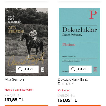
Hızlı Gör
Hızlı Gör
At’a Senfoni
Dokuzluklar - İkinci
Dokuzluk
Necip Fazıl Kısakürek
Plotinos
249,00 TL
249,00 TL
161,85 TL
161,85 TL