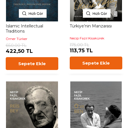
Hızlı Gör
Hızlı Gör
Islamic Intellectual
Türkiye’nin Manzarası
Traditions
Necip Fazıl Kısakürek
Ömer Türker
175,00 TL
650,00 TL
113,75 TL
422,50 TL
Sepete Ekle
Sepete Ekle