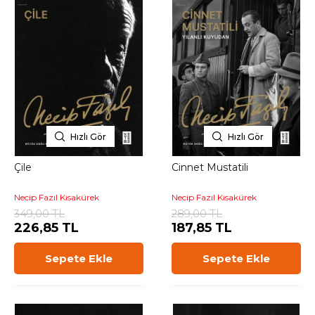
Hızlı Gör
Hızlı Gör
Çile
Cinnet Mustatili
Necip Fazıl Kısakürek
Necip Fazıl Kısakürek
349,00 TL
289,00 TL
226,85 TL
187,85 TL
Sepete Ekle
Sepete Ekle