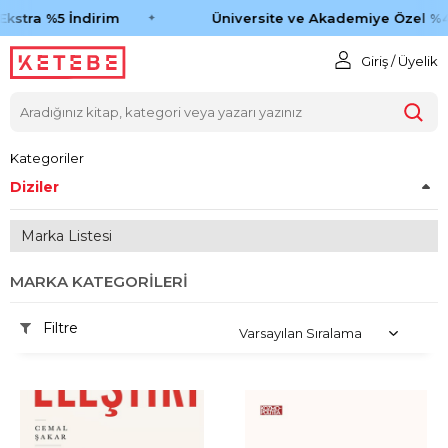
stra %5 İndirim
Üniversite ve Akademiye Özel %45 
Giriş / Üyelik
Kategoriler
Diziler
Marka Listesi
MARKA KATEGORILERI
Filtre