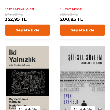
Asım Cüneyd Köksal
Mustafa Mestur
543,00 TL
309,00 TL
352,95 TL
200,85 TL
Sepete Ekle
Sepete Ekle
Hızlı Gör
Hızlı Gör