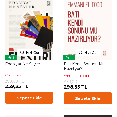
Hızlı Gör
Hızlı Gör
Yeni
Yeni
Edebiyat Ne Söyler
Batı Kendi Sonunu Mu
Hazırlıyor?
Cemal Şakar
Emmanuel Todd
399,00 TL
459,00 TL
259,35 TL
298,35 TL
Sepete Ekle
Sepete Ekle