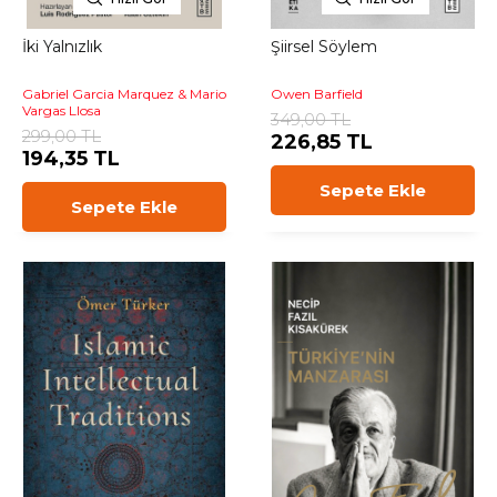
İki Yalnızlık
Şiirsel Söylem
Gabriel Garcia Marquez & Mario
Owen Barfield
Vargas Llosa
349,00 TL
299,00 TL
226,85 TL
194,35 TL
Sepete Ekle
Sepete Ekle