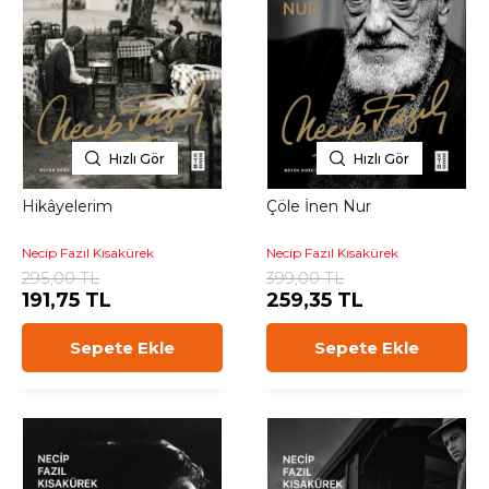
Hızlı Gör
Hızlı Gör
Hikâyelerim
Çöle İnen Nur
Necip Fazıl Kısakürek
Necip Fazıl Kısakürek
295,00 TL
399,00 TL
191,75 TL
259,35 TL
Sepete Ekle
Sepete Ekle