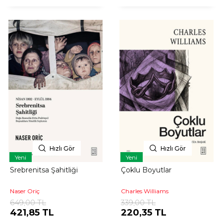
Hızlı Gör
Hızlı Gör
Yeni
Yeni
Srebrenitsa Şahitliği
Çoklu Boyutlar
Naser Oriç
Charles Williams
649,00 TL
339,00 TL
421,85 TL
220,35 TL