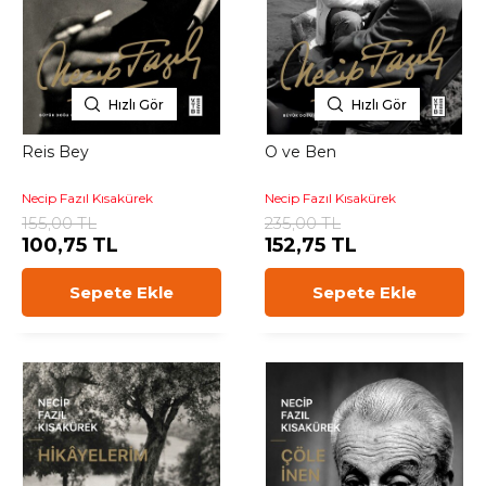
Hızlı Gör
Hızlı Gör
Reis Bey
O ve Ben
Necip Fazıl Kısakürek
Necip Fazıl Kısakürek
155,00 TL
235,00 TL
100,75 TL
152,75 TL
Sepete Ekle
Sepete Ekle