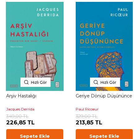
Hızlı Gör
Hızlı Gör
Arşiv Hastalığı
Geriye Dönüp Düşününce
Jacques Derrida
Paul Ricoeur
349,00 TL
329,00 TL
226,85 TL
213,85 TL
Sepete Ekle
Sepete Ekle