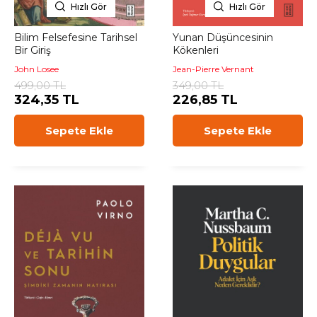
Hızlı Gör
Hızlı Gör
Bilim Felsefesine Tarihsel
Yunan Düşüncesinin
Bir Giriş
Kökenleri
John Losee
Jean-Pierre Vernant
499,00 TL
349,00 TL
324,35 TL
226,85 TL
Sepete Ekle
Sepete Ekle