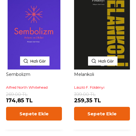
Hızlı Gör
Hızlı Gör
Sembolizm
Melankoli
Alfred North Whitehead
László F. Földényi
269,00 TL
399,00 TL
174,85 TL
259,35 TL
Sepete Ekle
Sepete Ekle