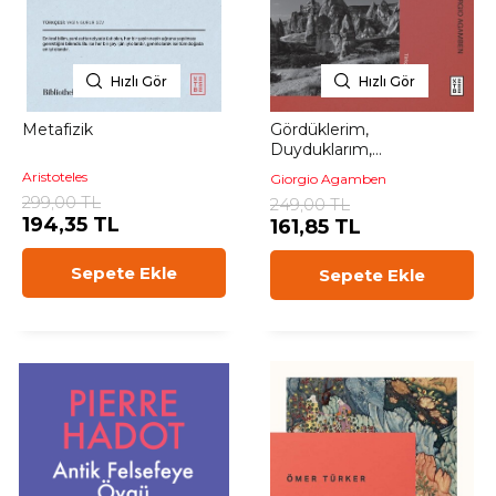
Hızlı Gör
Hızlı Gör
Metafizik
Gördüklerim,
Duyduklarım,
Öğrendiklerim
Aristoteles
Giorgio Agamben
299,00 TL
249,00 TL
194,35 TL
161,85 TL
Sepete Ekle
Sepete Ekle