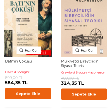
Hızlı Gör
Hızlı Gör
Batı'nın Çöküşü
Mülkiyetçi Bireyciliğin
Siyasal Teorisi
Oswald Spengler
Crawford Brough Macpherson
899,00 TL
499,00 TL
584,35 TL
324,35 TL
Sepete Ekle
Sepete Ekle