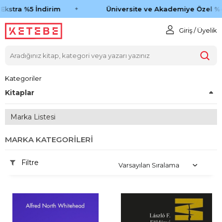
tra %5 İndirim
Üniversite ve Akademiye Özel %45 İ
Giriş / Üyelik
Kategoriler
Kitaplar
Marka Listesi
MARKA KATEGORILERI
Filtre