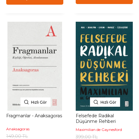
Hızlı Gör
Hızlı Gör
Fragmanlar - Anaksagoras
Felsefede Radikal
Düşünme Rehberi
Anaksagoras
Maximilian de Gaynesford
149,00 TL
399,00 TL