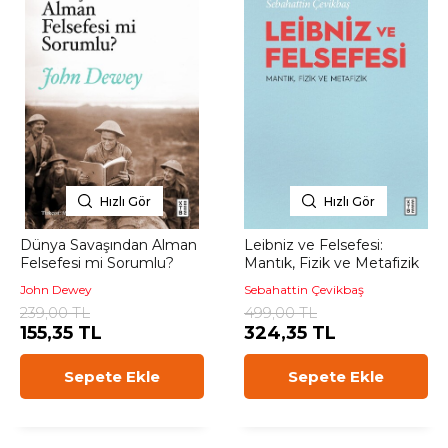
Hızlı Gör
Hızlı Gör
Dünya Savaşından Alman
Leibniz ve Felsefesi:
Felsefesi mi Sorumlu?
Mantık, Fizik ve Metafizik
John Dewey
Sebahattin Çevikbaş
239,00 TL
499,00 TL
155,35 TL
324,35 TL
Sepete Ekle
Sepete Ekle