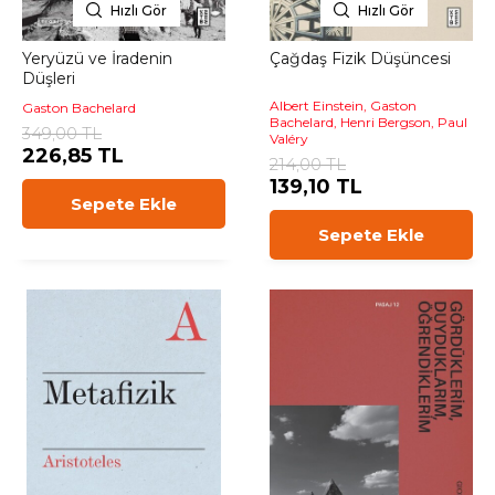
Hızlı Gör
Hızlı Gör
Yeryüzü ve İradenin
Çağdaş Fizik Düşüncesi
Düşleri
Albert Einstein, Gaston
Gaston Bachelard
Bachelard, Henri Bergson, Paul
349,00 TL
Valéry
226,85 TL
214,00 TL
139,10 TL
Sepete Ekle
Sepete Ekle