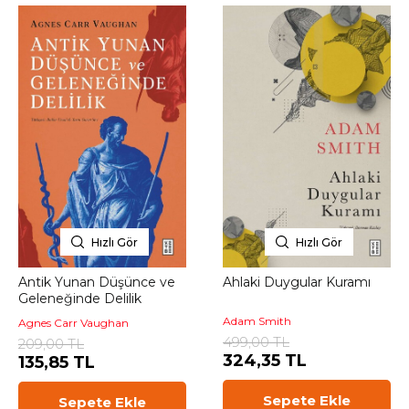
Hızlı Gör
Hızlı Gör
Antik Yunan Düşünce ve
Ahlaki Duygular Kuramı
Geleneğinde Delilik
Adam Smith
Agnes Carr Vaughan
499,00 TL
209,00 TL
324,35 TL
135,85 TL
Sepete Ekle
Sepete Ekle