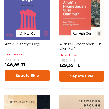
Hızlı Gör
Hızlı Gör
Antik Felsefeye Övgü
Allah’ın Hikmetinden Sual
Olur Mu?
Pierre Hadot
Ömer Türker
229,00 TL
199,00 TL
148,85 TL
129,35 TL
Sepete Ekle
Sepete Ekle