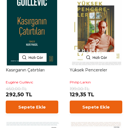
Hızlı Gör
Hızlı Gör
Kasırganın Çatırtıları
Yüksek Pencereler
Eugène Guillevic
Philip Larkin
450,00 TL
199,00 TL
292,50 TL
129,35 TL
Sepete Ekle
Sepete Ekle