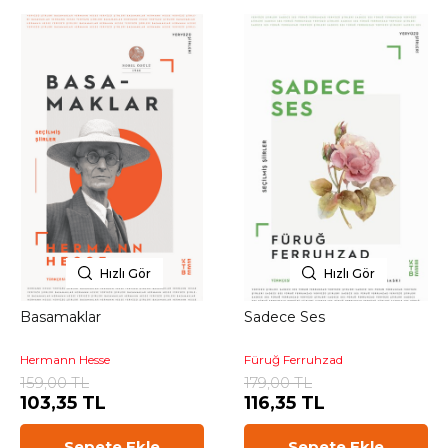
Hızlı Gör
Hızlı Gör
Basamaklar
Sadece Ses
Hermann Hesse
Füruğ Ferruhzad
159,00 TL
179,00 TL
103,35 TL
116,35 TL
Sepete Ekle
Sepete Ekle