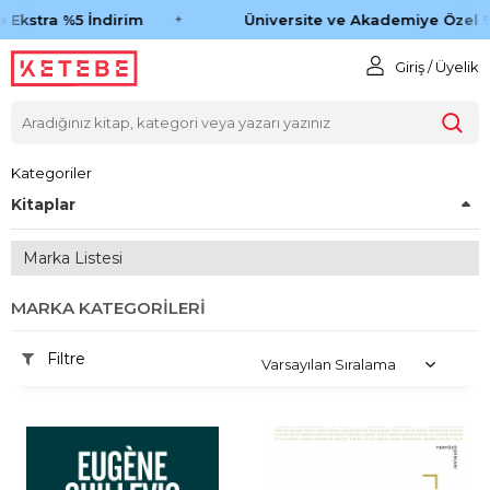
Ekstra %5 İndirim
Üniversite ve Akademiye Özel %4
Giriş / Üyelik
Kategoriler
Kitaplar
Marka Listesi
MARKA KATEGORILERI
Filtre