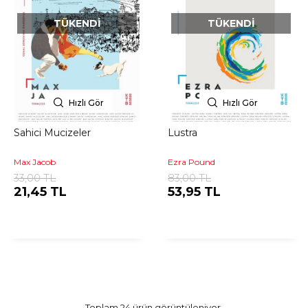
TÜKENDI
TÜKENDI
Hızlı Gör
Hızlı Gör
Sahici Mucizeler
Lustra
Max Jacob
Ezra Pound
33,00 TL
83,00 TL
21,45 TL
53,95 TL
Toplam 24 ürün görüntüleniyor.