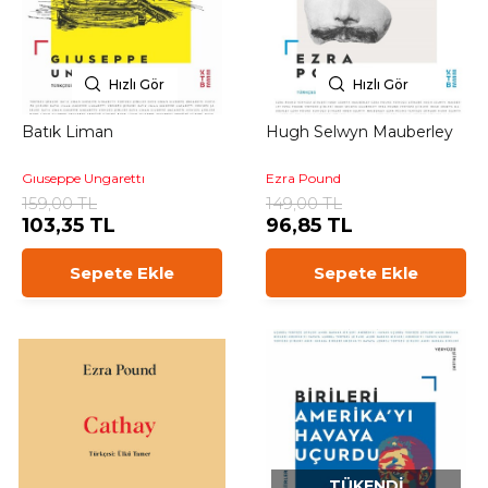
Hızlı Gör
Hızlı Gör
Batık Liman
Hugh Selwyn Mauberley
Gıuseppe Ungarettı
Ezra Pound
159,00 TL
149,00 TL
103,35 TL
96,85 TL
Sepete Ekle
Sepete Ekle
TÜKENDI