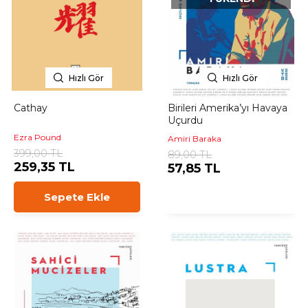
Hızlı Gör
Hızlı Gör
Cathay
Birileri Amerika’yı Havaya
Uçurdu
Ezra Pound
Amiri Baraka
399,00 TL
89,00 TL
259,35 TL
57,85 TL
Sepete Ekle