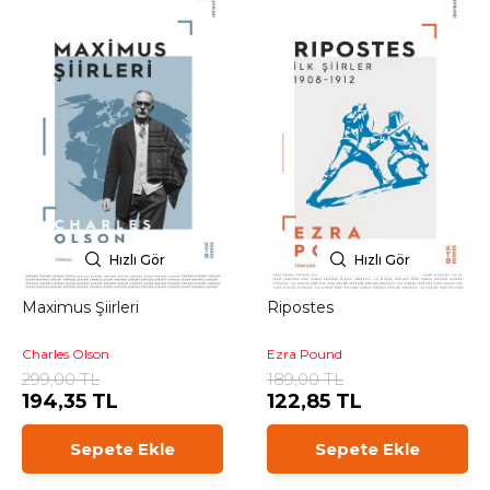
Hızlı Gör
Hızlı Gör
Maximus Şiirleri
Ripostes
Charles Olson
Ezra Pound
299,00 TL
189,00 TL
194,35 TL
122,85 TL
Sepete Ekle
Sepete Ekle