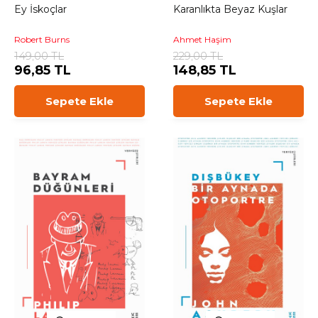
Ey İskoçlar
Karanlıkta Beyaz Kuşlar
Robert Burns
Ahmet Haşim
149,00 TL
229,00 TL
96,85 TL
148,85 TL
Sepete Ekle
Sepete Ekle