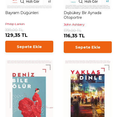
Hızlı Gör
Hızlı Gör
Bayram Düğünleri
Dışbükey Bir Aynada
Otoportre
Philip Larkin
John Ashbery
199,00 TL
179,00 TL
129,35 TL
116,35 TL
Sepete Ekle
Sepete Ekle