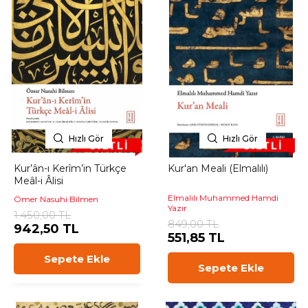
Hızlı Gör
Hızlı Gör
Kur’ân-ı Kerîm’in Türkçe
Kur'an Meali (Elmalılı)
Meâl-i Âlisi
Elmalılı Muhammed Hamdi
Ömer Nasuhi Bilmen
Yazır
1.450,00 TL
849,00 TL
942,50 TL
551,85 TL
Sepete Ekle
Sepete Ekle