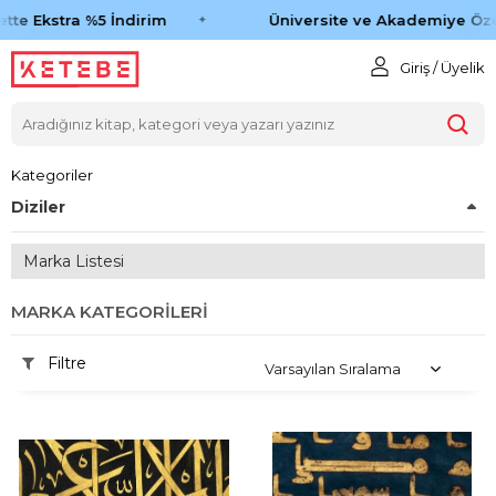
tte Ekstra %5 İndirim
Üniversite ve Akademiye Öze
Giriş / Üyelik
Kategoriler
Diziler
Marka Listesi
MARKA KATEGORILERI
Filtre