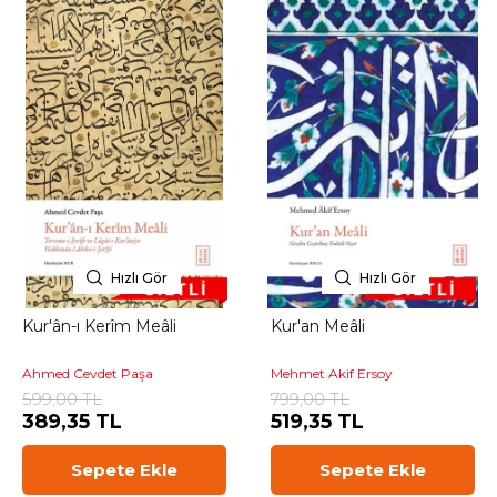
Hızlı Gör
Hızlı Gör
Kur'ân-ı Kerîm Meâli
Kur'an Meâli
Ahmed Cevdet Paşa
Mehmet Akif Ersoy
599,00 TL
799,00 TL
389,35 TL
519,35 TL
Sepete Ekle
Sepete Ekle